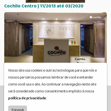
Cochilo Centro | 11/2013 até 03/2020
Nosso site usa cookies e outras tecnologias para que nós e
Cochilo Itaim | 11/2014 a 03/2020
nossos parceiros possamos lembrar de você e entender
como você usa o site. Ao continuar a navegação neste site
será considerado como consentimento implícito à nossa
política de privacidade
.
Rádio Cochilo
© Todos os direitos reservados.
by
BRASCAST
Entendi