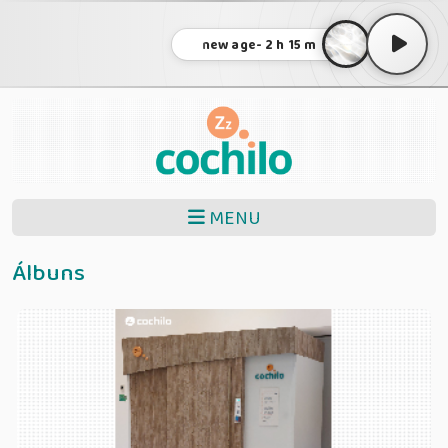
new age- 2 h 15 m
MENU
Álbuns